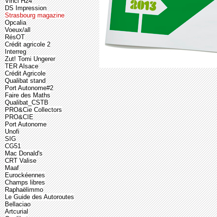
Vinci H24
DS Impression
Strasbourg magazine
Opcalia
Voeux/all
RésOT
Crédit agricole 2
Interreg
Zut! Tomi Ungerer
TER Alsace
Crédit Agricole
Qualibat stand
Port Autonome#2
Faire des Maths
Qualibat_CSTB
PRO&Cie Collectors
PRO&CIE
Port Autonome
Unofi
SIG
CG51
Mac Donald's
CRT Valise
Maaf
Eurockéennes
Champs libres
Raphaëlimmo
Le Guide des Autoroutes
Bellaciao
Artcurial