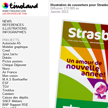
Illustration de couverture pour Stras
Diffusion 173.000 ex
WWW.TINOLAND.COM
Janvier 2013
LES ARCHIVES DE TINO
.
NEWS
REFERENCES
ILLUSTRATIONS
INFOGRAPHIES
-
PROJECTS
Autoroute A5
Mobilier graphique
Cned
1jour,1actu
Dokéo
Pictos posters
Chèque Déjeuner
Novo
Air France
Mon voisin
M.A.S Bonhoeffer
ESF
TGV
Tinotilus
Cetelem
Caisse des dépôts
SNCF Métiers
BNP Rapport RSE