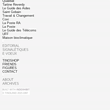
Qualibat
Tartine Reverdy
Le Guide des Aides
Saint Gobain
Travail & Changement
Coxi
La Poste RA
La Poste
Le Guide des Télécoms
UFF
Maison bioclimatique
.
EDITORIAL
SIGNALÉTIQUES
E-VOEUX
.
TINOSHOP
FRIENDS
FIGURES
CONTACT
.
ABOUT
ARCHIVES
BUILT WITH
INDEXHIBIT
© TINOLAND 2015-1997