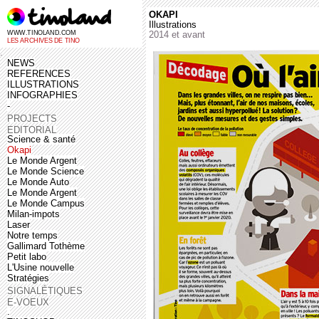
OKAPI
Illustrations
WWW.TINOLAND.COM
2014 et avant
LES ARCHIVES DE TINO
.
NEWS
REFERENCES
ILLUSTRATIONS
INFOGRAPHIES
-
PROJECTS
EDITORIAL
Science & santé
Okapi
Le Monde Argent
Le Monde Science
Le Monde Auto
Le Monde Argent
Le Monde Campus
Milan-impots
Laser
Notre temps
Gallimard Tothème
Petit labo
L'Usine nouvelle
Stratégies
SIGNALÉTIQUES
E-VOEUX
.