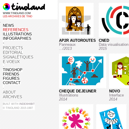
WWW.TINOLAND.COM
LES ARCHIVES DE TINO
.
NEWS
REFERENCES
ILLUSTRATIONS
INFOGRAPHIES
AP2R AUTOROUTES
CNED
-
Panneaux
Data visualisation
PROJECTS
.../2013
2015
EDITORIAL
SIGNALÉTIQUES
E-VOEUX
.
TINOSHOP
FRIENDS
FIGURES
CONTACT
.
CHEQUE DEJEUNER
NOVO
ABOUT
Illustrations
Interface
ARCHIVES
2014
2014
BUILT WITH
INDEXHIBIT
© TINOLAND 2015-1997