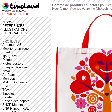
Gamme de produits collectors
pour les
Pour C mon Agence /Caroline Chetochin
WWW.TINOLAND.COM
LES ARCHIVES DE TINO
.
NEWS
REFERENCES
ILLUSTRATIONS
INFOGRAPHIES
-
PROJECTS
Autoroute A5
Mobilier graphique
Cned
1jour,1actu
Dokéo
Pictos posters
Chèque Déjeuner
Novo
Air France
Mon voisin
M.A.S Bonhoeffer
ESF
TGV
Tinotilus
Cetelem
Caisse des dépôts
SNCF Métiers
BNP Rapport RSE