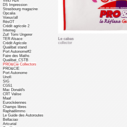
Vinci H24
DS Impression
Strasbourg magazine
Opcalia
Voeux/all
RésOT
Crédit agricole 2
Interreg
Zut! Tomi Ungerer
TER Alsace
Le cabas
collector
Crédit Agricole
Qualibat stand
Port Autonome#2
Faire des Maths
Qualibat_CSTB
PRO&Cie Collectors
PRO&CIE
Port Autonome
Unofi
SIG
CG51
Mac Donald's
CRT Valise
Maaf
Eurockéennes
Champs libres
Raphaëlimmo
Le Guide des Autoroutes
Bellaciao
Artcurial