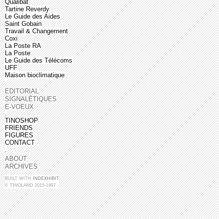
Qualibat
Tartine Reverdy
Le Guide des Aides
Saint Gobain
Travail & Changement
Coxi
La Poste RA
La Poste
Le Guide des Télécoms
UFF
Maison bioclimatique
.
EDITORIAL
SIGNALÉTIQUES
E-VOEUX
.
TINOSHOP
FRIENDS
FIGURES
CONTACT
.
ABOUT
ARCHIVES
BUILT WITH
INDEXHIBIT
© TINOLAND 2015-1997